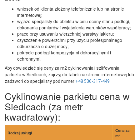
wniosek od klienta złożony telefonicznie lub na stronie
internetowej;
wyjazd specjalisty do obiektu w celu oceny stanu podłogi,
dokonania pomiarów i wyjaśnienia warunków współpracy;
prace przy usuwaniu wierzchniej warstwy lakieru;
czyszczenie powierzchni przy użyciu profesjonalnego
odkurzacza o dużej mocy;
pokrycie podłogi kompozycjami dekoracyjnymi i
ochronnymi.
Aby dowiedzieć się ceny za m2 cyklinowania i szlifowania
parkietu w Siedlcach, zajrzyj do tabeli na stronie internetowej lub
zadzwoń do specjalisty pod numer
+48 536-317-449
.
Cyklinowanie parkietu cena w
Siedlcach (za metr
kwadratowy):
Cena za
Rodzaj usługi
2
m