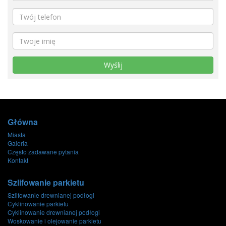
Wyślij
Główna
Miasta
Galeria
Często zadawane pytania
Kontakt
Szlifowanie parkietu
Szlifowanie drewnianej podłogi
Cyklinowanie parkietu
Cyklinowanie drewnianej podłogi
Woskowanie i olejowanie parkietu